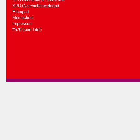
SPD-Geschichtswerkstatt
Etherpad
Mitmachen!
Impressum
#576 (kein Titel)