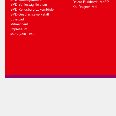
Delara Burkhardt, MdEP
SPD Schleswig-Holstein
Kai Dolgner, MdL
SPD Rendsburg-Eckernförde
SPD-Geschichtswerkstatt
Etherpad
Mitmachen!
Impressum
#576 (kein Titel)