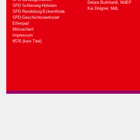
Delara Burkhardt, MdEP
SPD Schleswig-Holstein
Kai Dolgner, MdL
SPD Rendsburg-Eckernförde
SPD-Geschichtswerkstatt
Etherpad
Mitmachen!
Impressum
#576 (kein Titel)