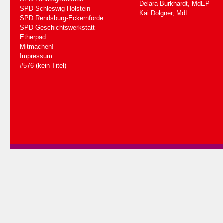
Delara Burkhardt, MdEP
SPD Schleswig-Holstein
Kai Dolgner, MdL
SPD Rendsburg-Eckernförde
SPD-Geschichtswerkstatt
Etherpad
Mitmachen!
Impressum
#576 (kein Titel)