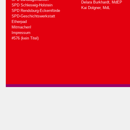
Delara Burkhardt, MdEP
SPD Schleswig-Holstein
Kai Dolgner, MdL
SPD Rendsburg-Eckernförde
SPD-Geschichtswerkstatt
Etherpad
Mitmachen!
Impressum
#576 (kein Titel)